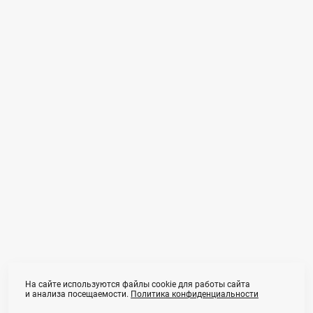
Анна Форс
Арт-ню фотограф, Фотохудожник в Москве
Профиль в реестре «Художники»
ИНН 772 379 079 783
annafors.art@gmail.com
Meta признана экстремистской организацией на территории РФ
На сайте используются файлы cookie для работы сайта
и анализа посещаемости.
Политика конфиденциальности
Оферта (обучение)