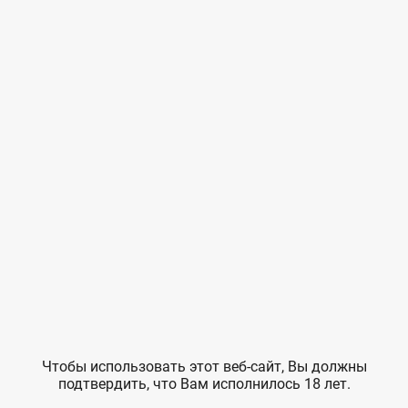
Проект показывает доверие как универсальную
ценность, способную объединять поколения
и формировать культурный код, основанный
на уважении, мягкой силе и осознанном
взаимодействии с живым. Тема доверия здесь
служит метафорой для более широких социальных
процессов: общения людей друг с другом,
межпоколенственного диалога, сохранения
культурных традиций и восстановления связи
с природой. Он раскрывает универсальные ценности,
важные для укрепления культурного кода России,
затрагивает ключевую для нашего наследия тему
взаимосвязи человека с природой и животным
миром, формирует новый гуманистический
визуальный язык, актуальный для современной
культуры.
Награды:
2026 —
Best of Submissions
, Liquida Grant (Liquida
Чтобы использовать этот веб-сайт, Вы должны
Photofestival, Италия)
подтвердить, что Вам исполнилось 18 лет.
2025 —
Финал и онлайн-выставка
, Конкурс